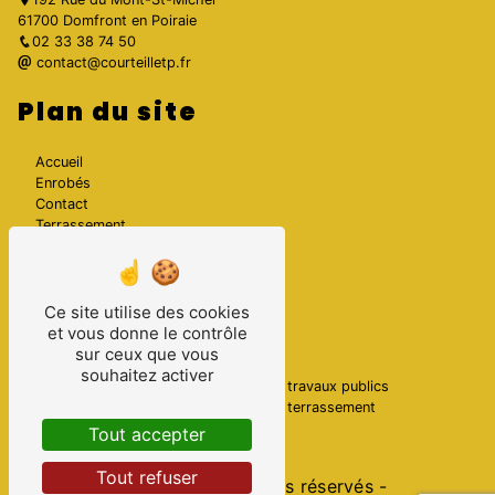
61700 Domfront en Poiraie
02 33 38 74 50
contact@courteilletp.fr
Plan du site
Accueil
Enrobés
Contact
Terrassement
Galerie photos
Nos prestations
Ce site utilise des cookies
et vous donne le contrôle
Entretien voirie
Terrassement
sur ceux que vous
Travaux d'enrobés
Gravillonage
souhaitez activer
Goudronnage
Entreprise de travaux publics
Bitume
Entreprise de terrassement
Travaux Publics
Enrobé
Tout accepter
Tout refuser
©
Vistalid
- 2026 - Tous droits réservés -