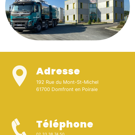
Adresse
192 Rue du Mont-St-Michel
61700 Domfront en Poiraie
Téléphone
02 33 38 74 50