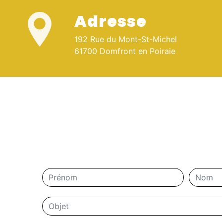
Adresse
192 Rue du Mont-St-Michel
61700 Domfront en Poiraie