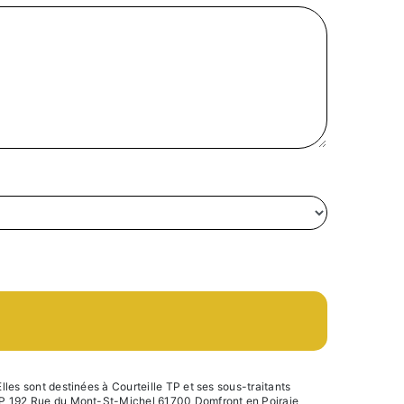
les sont destinées à Courteille TP et ses sous-traitants
 TP 192 Rue du Mont-St-Michel 61700 Domfront en Poiraie