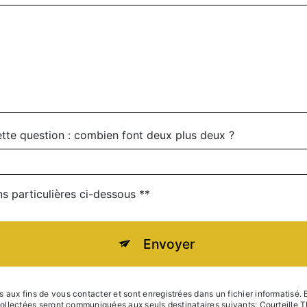
ette question : combien font deux plus deux ?
ns particulières ci-dessous **
Envoyer
x fins de vous contacter et sont enregistrées dans un fichier informatisé. El
collectées seront communiquées aux seuls destinataires suivants: Courteille