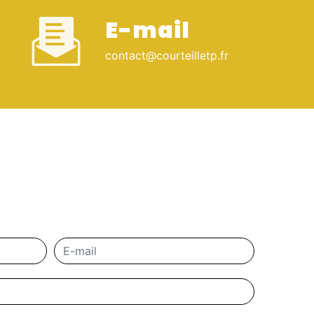
E-mail
contact@courteilletp.fr