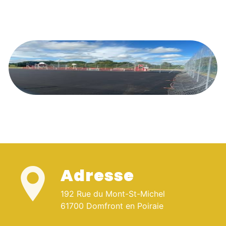
Adresse
192 Rue du Mont-St-Michel
61700 Domfront en Poiraie